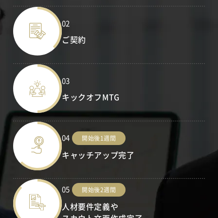
02
ご契約
03
キックオフMTG
04
開始後1週間
キャッチアップ完了
05
開始後2週間
人材要件定義や