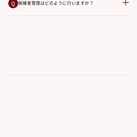
候補者管理はどのように行いますか？
一覧を見る
お知らせ
2026.06.29
北陸発のスタートアップ支援組織「北陸STARTUP
RUNWAY」への参画のお知らせ
2026.05.29
AI採用サービスカオスマップを公開｜2026年版にアップデ
ート