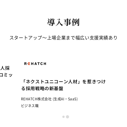
導入事例
スタートアップ〜上場企業まで幅広い支援実績あり
“1年間で採用0人から、6ヶ月で6人採
用。” Recbooが実践する成果にコミッ
」へ株式
「ネク
トする採用
ーム様が
る採用
株式会社クウゼン (SaaS)
変化
REHATC
ビジネス職
報・通
ビジネス