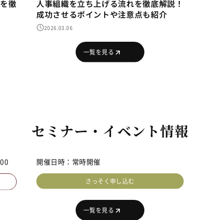
功
ビズリーチの料金や効果的な使い方を徹
人事
底解説！評判や活用事例もご紹介
成功
2026.04.15
202
一覧を見る
セミナー・イベント情報
受付終了のセミナー
:30
開催日時：2026年6月2日(火) 19:00~21:00
開催
アーカイブを見る
一覧を見る