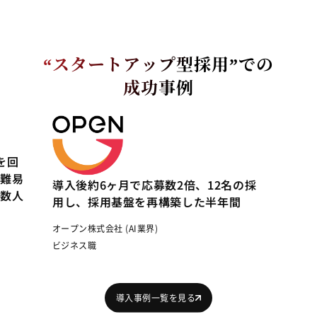
“スタートアップ型採用”での
成功事例
、3
実務で手一杯の2人体制から新施策を回
でき
せる体制に。高い採用基準を保ち、難易
導入
度の高い「事業責任者クラス」を複数人
用し
採用に成功
オープ
Craif株式会社 (ヘルスケア・医療業界)
ビジ
ビジネス職
導入事例一覧を見る