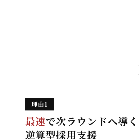
最速
で次ラウンドへ導く
逆算型採用支援