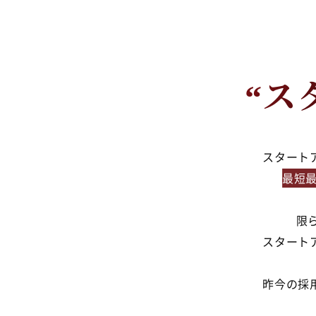
“ス
スタート
最短
最短
限
スタート
昨今の採