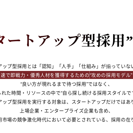
タートアップ型採用
アップ型採用とは
「認知」「人手」「仕組み」が揃っていな
最速で即戦力・優秀人材を獲得するための
最速で即戦力・優秀人材を獲得するための
“攻めの採用モデル
“攻めの採用モデル
“良い方が現れるまで待つ採用”ではなく、
られた時間・リソースの中で“
自ら探し続ける採用スタイルで
アップ型採用を実行する対象は、
スタートアップだけではあ
上場企業・エンタープライズ企業も含め、
用市場の
競争激化時代において必要とされている、
採用の在