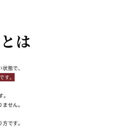
”とは
い状態で、
”です。
”です。
す。
りません。
り方です。