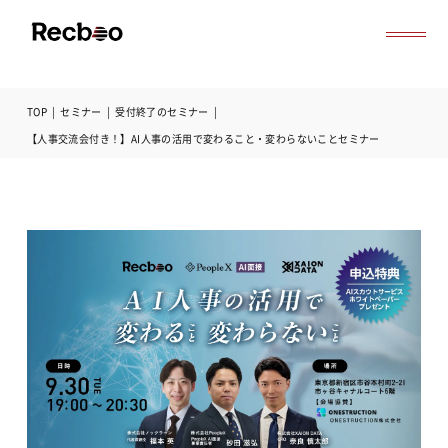
TOP
|
セミナー
|
受付終了のセミナー
|
導入事例
【人事交流会付き！】AI人事の活用で変わること・変わらないことセミナー
セミナー
記事一覧
お役立ち資料
よくある質問
無料オンライン相談
サービス資料ダウンロード