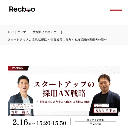
TOP
|
セミナー
|
受付終了のセミナー
|
導入事例
スタートアップの採用AX戦略 〜事業成長に寄与するAI採用の裏側大公開〜
セミナー
記事一覧
お役立ち資料
よくある質問
無料オンライン相談
サービス資料ダウンロード