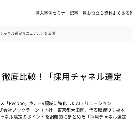
導入事例
セミナー
記事一覧
お役立ち資料
よくある
採用チャネル選定マニュアル」を公開
法を徹底比較！「採用チャネル選定
導入事例
セミナー
記事一覧
お役立ち資料
よくある質問
Recboo」や、HR領域に特化したAIソリューション
る株式会社ノックラーン（本社：東京都大田区、代表取締役：福本 
無料オンライン相談
ャネル選定のポイントを網羅的にまとめた「採用チャネル選定
サービス資料ダウンロード