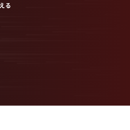
える
用”