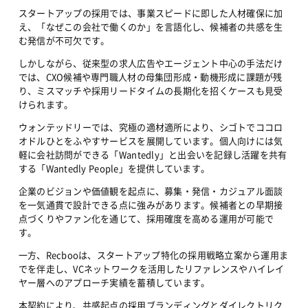
スタートアップの採用では、事業スピードに即した人材確保に加
え、「なぜこの会社で働くのか」を言語化し、候補者の共感を生
む発信が不可欠です。
しかしながら、従来型の求人広告やエージェント中心の手法だけ
では、CXO候補や専門職人材の母集団形成・動機形成に課題が残
り、ミスマッチや採用リードタイムの長期化を招くケースも見受
けられます。
ウォンテッドリーでは、究極の適材適所により、シゴトでココロ
オドルひとをふやすサービスを展開しています。個人向けには気
軽に会社訪問ができる「Wantedly」と出会いを記録し活躍を共有
する「Wantedly People」を提供しています。
企業のビジョンや価値観を起点に、募集・発信・カジュアル面談
を一気通貫で設計できる点に強みがあります。候補者との早期接
点づくりやファン化を通じて、採用確度を高める運用が可能で
す。
一方、Recbooは、スタートアップ特化の採用戦略立案から運用ま
でを伴走し、VCネットワークを活用したリファレンスやハイレイ
ヤー層へのアプローチ実績を蓄積しています。
本契約により、共感起点の採用ブランディングとダイレクトリク