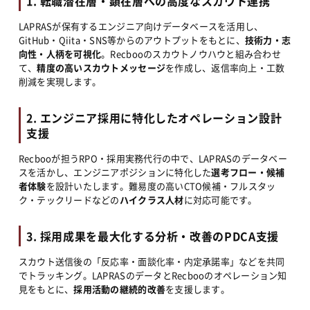
1. 転職潜在層・顕在層への高度なスカウト連携
LAPRASが保有するエンジニア向けデータベースを活用し、
GitHub・Qiita・SNS等からのアウトプットをもとに、
技術力・志
向性・人柄を可視化
。Recbooのスカウトノウハウと組み合わせ
て、
精度の高いスカウトメッセージ
を作成し、返信率向上・工数
削減を実現します。
2. エンジニア採用に特化したオペレーション設計
支援
Recbooが担うRPO・採用実務代行の中で、LAPRASのデータベー
スを活かし、エンジニアポジションに特化した
選考フロー・候補
者体験
を設計いたします。難易度の高いCTO候補・フルスタッ
ク・テックリードなどの
ハイクラス人材
に対応可能です。
3. 採用成果を最大化する分析・改善のPDCA支援
スカウト送信後の「反応率・面談化率・内定承諾率」などを共同
でトラッキング。LAPRASのデータとRecbooのオペレーション知
見をもとに、
採用活動の継続的改善
を支援します。