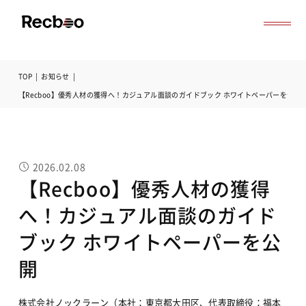
TOP
|
お知らせ
|
導入事例
【Recboo】優秀人材の獲得へ！カジュアル面談のガイドブック ホワイトペーパーを公開
セミナー
記事一覧
お役立ち資料
よくある質問
2026.02.08
無料オンライン相談
【Recboo】優秀人材の獲得
サービス資料ダウンロード
へ！カジュアル面談のガイド
ブック ホワイトペーパーを公
開
株式会社ノックラーン（本社：東京都大田区、代表取締役：福本 