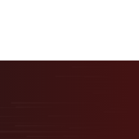
える
用”