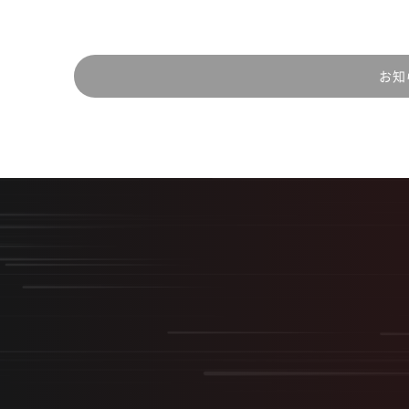
お知
最
“