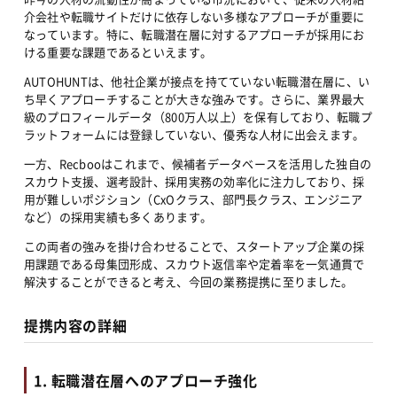
介会社や転職サイトだけに依存しない多様なアプローチが重要に
なっています。特に、転職潜在層に対するアプローチが採用にお
ける重要な課題であるといえます。
AUTOHUNTは、他社企業が接点を持てていない転職潜在層に、い
ち早くアプローチすることが大きな強みです。さらに、業界最大
級のプロフィールデータ（800万人以上）を保有しており、転職プ
ラットフォームには登録していない、優秀な人材に出会えます。
一方、Recbooはこれまで、候補者データベースを活用した独自の
スカウト支援、選考設計、採用実務の効率化に注力しており、採
用が難しいポジション（CxOクラス、部門長クラス、エンジニア
など）の採用実績も多くあります。
この両者の強みを掛け合わせることで、スタートアップ企業の採
用課題である母集団形成、スカウト返信率や定着率を一気通貫で
解決することができると考え、今回の業務提携に至りました。
提携内容の詳細
1. 転職潜在層へのアプローチ強化