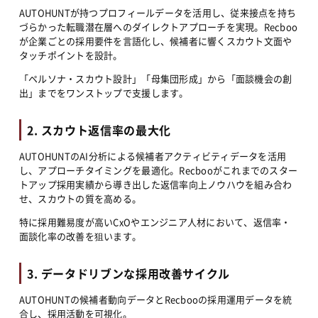
AUTOHUNTが持つプロフィールデータを活用し、従来接点を持ち
づらかった転職潜在層へのダイレクトアプローチを実現。Recboo
が企業ごとの採用要件を言語化し、候補者に響くスカウト文面や
タッチポイントを設計。
「ペルソナ・スカウト設計」「母集団形成」から「面談機会の創
出」までをワンストップで支援します。
2. スカウト返信率の最大化
AUTOHUNTのAI分析による候補者アクティビティデータを活用
し、アプローチタイミングを最適化。Recbooがこれまでのスター
トアップ採用実績から導き出した返信率向上ノウハウを組み合わ
せ、スカウトの質を高める。
特に採用難易度が高いCxOやエンジニア人材において、返信率・
面談化率の改善を狙います。
3. データドリブンな採用改善サイクル
AUTOHUNTの候補者動向データとRecbooの採用運用データを統
合し、採用活動を可視化。