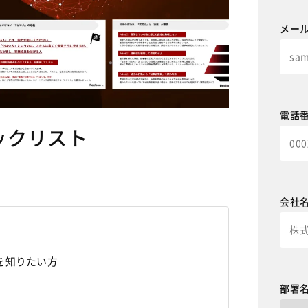
メー
電話
ックリスト
会社
を知りたい方
部署