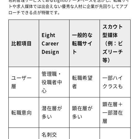
トや求人媒体では出会えない優秀な人材に企業が先回りしてアプ
ローチできる点が特徴です。
スカウト
Eight
一般的な
型媒体
比較項目
Career
転職サイ
（例：ビ
Design
ト
ズリーチ
等）
管理職・
ユーザー
転職希望
一部ハイ
役職者中
層
者
クラスも
心
顕在層＋
潜在層が
顕在層が
転職意向
一部潜在
多い
多い
層
名刺交