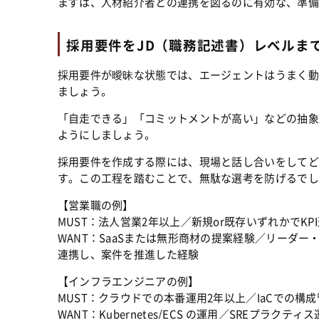
まずは、人材紹介者との連携を図るのに有効な、準備
採用要件をJD（職務記述書）レベルま
採用要件が曖昧な状態では、エージェントはうまく動け
ましょう。
「自走できる」「コミットメントが高い」などの抽象
ようにしましょう。
採用要件を作成する際には、現場と話し合いをしてど
す。この工程を踏むことで、無駄な選考を防げるでし
【営業職の例】
MUST：法人営業2年以上／新規or既存いずれかでKP
WANT：SaaSまたは無形商材の提案経験／リーダ
連携し、案件を推進した経験
【インフラエンジニアの例】
MUST：クラウドでの本番運用2年以上／IaCでの構
WANT：Kubernetes/ECS の運用／SREプラク