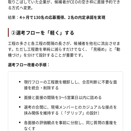
取りこぼしていた企業が、候補者がCEOの空き枠に直接予約でき
る方式へ変更。
結果：
4ヶ月で130名の応募獲得、2名の内定承諾を実現
②選考フローを「軽く」する
工程の多さと各工程の間隔の長さが、候補者を他社に流出させま
す。ただし工程数を単純に減らすだけでなく、「見極め」と「動
機づけ」を分けて設計することが重要です。
選考フロー改善の手順：
現行フローの工程数を棚卸しし、合否判断に不要な面
接を統合・削除する
面接と面接の間隔を3〜5営業日以内に詰める
選考の合間に、現場メンバーとのカジュアルな接点を
挟み関係を維持する（「グリップ」の設計）
各面接の評価観点を事前に分担し、同じ質問の重複を
なくす