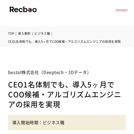
TOP
|
導入事例
|
ビジネス職
|
導入事例
CEO1名体制でも、導入5ヶ月でCOO候補・アルゴリズムエンジニアの採用を実現
セミナー
記事一覧
お役立ち資料
よくある質問
bestat株式会社（Deeptech・3Dデータ）
無料オンライン相談
CEO1名体制でも、導入5ヶ月で
サービス資料ダウンロード
COO候補・アルゴリズムエンジニ
アの採用を実現
導入開始時期：ビジネス職