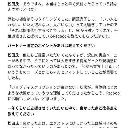
松田氏：
そうですね、本当はもっと早く気付けたらっていう話な
んですけど（笑）
弊社の場合はそのタイミングでした。調達完了して、「いい人と
れない、いい人取れない、人がいない」って大騒ぎしていたので
「それは採用代行するべきでしょ」と、VCから教えてくれて、千
葉道場さんと提携しているRecbooを教えてもらった形です。
パートナー選定のポイントがあれば教えてください
松田氏：
他にもご提案いただいてたんですが、沢山の実施メニュ
ーがある中で、うちにとっては大きすぎる提案だったり規模感に
あってなかったっていうのがあったので、「0から立ち上げる」と
いううちのニーズとかにちゃんとフィットしていることが重要で
したね。
「ジョブディスクリプションが書けない」状態が、具体的にどの
ような状態かっていうのを理解してくださったからこそ、Recboo
にお願いしたいな、と思いました。
一年くらいご支援させていただいた中で、良かった点と改善点を
教えてください
松田氏：
良かった点は、エクストラに嬉しかった点は採用そのも