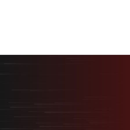
“1年間で採用0人から、6ヶ月で6人採用。” Recboo
が実践する成果にコミットする採用
株式会社クウゼン(SaaS)
ビジネス職
最短最速で、最大の結果を。
採用を事業の武器に変える
“スタートアップ型採用”