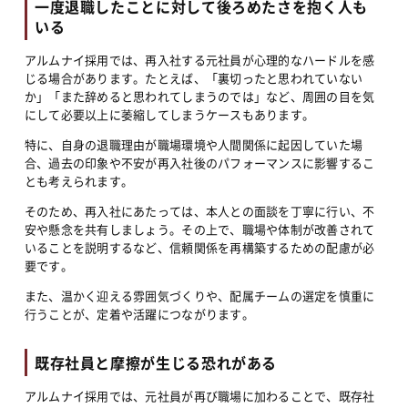
一度退職したことに対して後ろめたさを抱く人も
いる
アルムナイ採用では、再入社する元社員が心理的なハードルを感
じる場合があります。たとえば、「裏切ったと思われていない
か」「また辞めると思われてしまうのでは」など、周囲の目を気
にして必要以上に萎縮してしまうケースもあります。
特に、自身の退職理由が職場環境や人間関係に起因していた場
合、過去の印象や不安が再入社後のパフォーマンスに影響するこ
とも考えられます。
そのため、再入社にあたっては、本人との面談を丁寧に行い、不
安や懸念を共有しましょう。その上で、職場や体制が改善されて
いることを説明するなど、信頼関係を再構築するための配慮が必
要です。
また、温かく迎える雰囲気づくりや、配属チームの選定を慎重に
行うことが、定着や活躍につながります。
既存社員と摩擦が生じる恐れがある
アルムナイ採用では、元社員が再び職場に加わることで、既存社