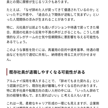
員との間に摩擦が生じるリスクもあります。
たとえば、「なぜ辞めた人が戻ってきて優遇されているのか」と
いった不公平感や、「過去の上下関係が逆転して気まずい」とい
った人間関係の歪みが生まれることがあります。
特に、元社員が以前よりも高いポジションや待遇で戻ってきた場
合、周囲の社員から反発や不満の声が上がることも。こうした感
情的なズレがチームの士気や信頼関係に悪影響を与える可能性も
あるでしょう。
このような事態を防ぐには、再雇用の目的や選考基準、待遇の理
由などを社内で適切に共有し、納得感を得る工夫が欠かせませ
ん。
既存社員が退職しやすくなる可能性がある
アルムナイ採用を導入することで、「辞めてもまた戻れる」とい
う認識が広がり、既存社員が離職しやすくなる恐れがあります。
特に若手社員や転職志向の高い人材の中には、「いったん辞めて
別の経験を積んで、また戻ればいい」と考える人もいます。
これは一見、柔軟なキャリア形成の一環にも見えますが、企業側
としては想定外のタイミングで人材が流出するリスクを抱えるこ