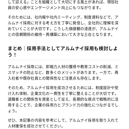
して迎える」ことを組織として大切にする風土があれば、現役社
員の安心感やエンゲージメント向上にもつながります。
そのためには、社内報や社内ミーティング、制度資料などで、ア
ルムナイ採用に対する考え方を丁寧に発信し、全社的に理解を深
めていくことが大切です。こうした価値観の浸透が、アルムナイ
との信頼関係の維持・再構築において大きな土台となります。
まとめ｜採用手法としてアルムナイ採用も検討しよ
う！
アルムナイ採用には、即戦力人材の獲得や教育コストの削減、ミ
スマッチの防止など、数多くのメリットがあります。一方で、再
入社者や既存社員との関係性など注意点も存在します。
そのため、アルムナイ採用を成功させるためには、制度設計や受
け入れ体制、企業文化の一貫性を丁寧に整えることが大切です。
退職者との関係性を資産として捉え、長期的な視点で戦略的に活
用することで、企業の採用力とブランド力の強化につながるでし
ょう。
ぜひ、本記事の内容を参考にして、アルムナイ採用を取り入れて
人材確保を成功させてください。