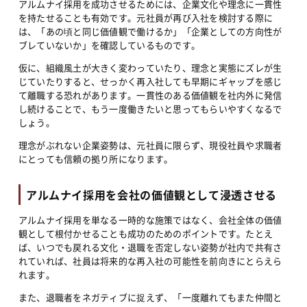
アルムナイ採用を成功させるためには、企業文化や理念に一貫性
を持たせることも有効です。元社員が再び入社を検討する際に
は、「あの頃と同じ価値観で働けるか」「企業としての方向性が
ブレていないか」を確認しているものです。
仮に、組織風土が大きく変わっていたり、理念と実態にズレが生
じていたりすると、せっかく再入社しても早期にギャップを感じ
て離職する恐れがあります。一貫性のある価値観を社内外に発信
し続けることで、もう一度働きたいと思ってもらいやすくなるで
しょう。
理念がぶれない企業姿勢は、元社員に限らず、現役社員や求職者
にとっても信頼の拠り所になります。
アルムナイ採用を会社の価値観として浸透させる
アルムナイ採用を単なる一時的な施策ではなく、会社全体の価値
観として根付かせることも成功のためのポイントです。たとえ
ば、いつでも戻れる文化・退職を否定しない姿勢が社内で共有さ
れていれば、社員は将来的な再入社の可能性を前向きにとらえら
れます。
また、退職者をネガティブに捉えず、「一度離れてもまた仲間と