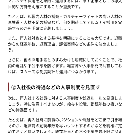
アルムナイ採用を効果的に運用するには、まず企業としての導入
目的や方針を明確にすることが重要です。
たとえば、即戦力人材の補充・カルチャーフィットの高い人材の
再獲得・人材不足の補完など、何を期待してアルムナイ採用を実
施するのかを明確に定義しましょう。
また、再入社対象とする基準を明確にすることも大切です。退職
からの経過年数、退職理由、評価実績などの条件を決めましょ
う。
さらに、他の採用手法とのすみ分けも明確にしておくことで、社
内の混乱や不公平感を防げます。経営陣や人事部門で共有してお
けば、スムーズな制度設計と運用につながります。
②入社後の待遇などの人事制度を見直す
次に、再入社する社員に対する人事制度や処遇ルールを見直しま
しょう。特に注意すべきなのが、給与や役職、勤続年数の扱いな
どの待遇面です。
たとえば、再入社時に前職のポジションや報酬をどこまで引き継
ぐのか、退職前の勤続年数を再カウントするのかなどを明確に定
めておくと良いでしょう。既存社員との不公平感を最小限に抑え