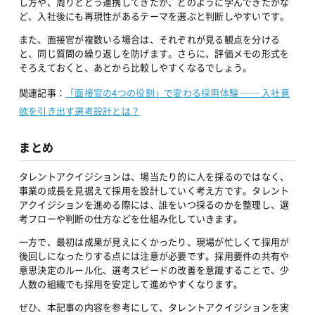
し方や、周りとどう連携してきたか、どのように学んできたかな
ど、入社後にも再現性があるテーマを選ぶと判断しやすいです。
また、面接官が複数いる場合は、それぞれが見る観点を分ける
と、同じ質問の繰り返しを防げます。さらに、評価メモの形式を
そろえておくと、あとから比較しやすくなるでしょう。
関連記事：
「面接官の4つの役割」で変わる採用体験 ── 入社意
欲を引き出す選考設計とは？
まとめ
タレントアクイジションは、場当たり的に人を採るのではなく、
事業の成長を見据えて採用を設計していく考え方です。タレント
アクイジションを進める際には、誰をいつ採るのかを整理し、選
考フローや判断の仕方などを仕組み化していきます。
一方で、最初は成果が見えにくかったり、現場が忙しくて採用が
後回しになったりする点には注意が必要です。採用要件の共有や
意思決定のルール化、選考スピードの改善を意識することで、少
人数の組織でも採用を安定して進めやすくなります。
ぜひ、本記事の内容を参考にして、タレントアクイジションを実