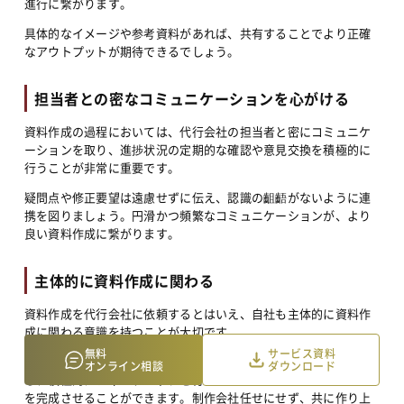
進行に繋がります。
具体的なイメージや参考資料があれば、共有することでより正確
なアウトプットが期待できるでしょう。
担当者との密なコミュニケーションを心がける
資料作成の過程においては、代行会社の担当者と密にコミュニケ
ーションを取り、進捗状況の定期的な確認や意見交換を積極的に
行うことが非常に重要です。
疑問点や修正要望は遠慮せずに伝え、認識の齟齬がないように連
携を図りましょう。円滑かつ頻繁なコミュニケーションが、より
良い資料作成に繋がります。
主体的に資料作成に関わる
資料作成を代行会社に依頼するとはいえ、自社も主体的に資料作
成に関わる意識を持つことが大切です。
無料
サービス資料
提出された資料が自社の意図やイメージと合っているかを確認
オンライン相談
ダウンロード
し、積極的にフィードバックを行うことで、より理想に近い資料
を完成させることができます。制作会社任せにせず、共に作り上