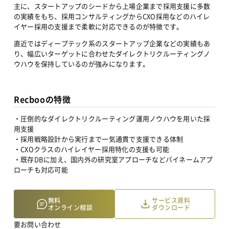
主に、スタートアップのシードから上場企業まで採用支援に多数
の実績をもち、採用コンサルティングからCXO採用などのハイレ
イヤー採用の支援まで柔軟に対応できるのが特徴です。
直近ではディープテック系のスタートアップ企業などの実績もあ
り、幅広いターゲットに合わせたダイレクトリクルーティングノ
ウハウを保持しているのが強みになります。
Recbooの特徴
・圧倒的なダイレクトリクルーティング運用ノウハウを用いた採
用支援
・採用戦略設計から実行まで一気通貫で支援できる体制
・CXOクラスのハイレイヤー採用特化の支援も可能
・既存DBに加え、国内外の研究室アプローチなどバイネームアプ
ローチも対応可能
無料
サービス資料
Recbooの料金
オンライン相談
ダウンロード
要お問い合わせ